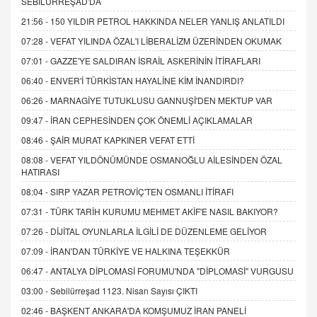
SEBİLÜRREŞAD'DA
21:56 -
150 YILDIR PETROL HAKKINDA NELER YANLIŞ ANLATILDI
07:28 -
VEFAT YILINDA ÖZAL'I LİBERALİZM ÜZERİNDEN OKUMAK
07:01 -
GAZZE'YE SALDIRAN İSRAİL ASKERİNİN İTİRAFLARI
06:40 -
ENVER'İ TÜRKİSTAN HAYALİNE KİM İNANDIRDI?
06:26 -
MARNAGİYE TUTUKLUSU GANNUŞİ'DEN MEKTUP VAR
09:47 -
İRAN CEPHESİNDEN ÇOK ÖNEMLİ AÇIKLAMALAR
08:46 -
ŞAİR MURAT KAPKINER VEFAT ETTİ
08:08 -
VEFAT YILDÖNÜMÜNDE OSMANOĞLU AİLESİNDEN ÖZAL
HATIRASI
08:04 -
SIRP YAZAR PETROVİÇ'TEN OSMANLI İTİRAFI
07:31 -
TÜRK TARİH KURUMU MEHMET AKİF'E NASIL BAKIYOR?
07:26 -
DİJİTAL OYUNLARLA İLGİLİ DE DÜZENLEME GELİYOR
07:09 -
İRAN'DAN TÜRKİYE VE HALKINA TEŞEKKÜR
06:47 -
ANTALYA DİPLOMASİ FORUMU'NDA "DİPLOMASİ" VURGUSU
03:00 -
Sebilürreşad 1123. Nisan Sayısı ÇIKTI
02:46 -
BAŞKENT ANKARA'DA KOMŞUMUZ İRAN PANELİ