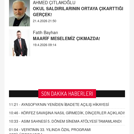
AHMED ÇITLAKOĞLU
OKUL SALDIRILARININ ORTAYA ÇIKARTTIĞI
GERÇEK!
21.4.2026 21:50
Fatih Bayhan
MAARİF MESELEMİZ ÇIKMAZDA!
19.4.2026 09:14
SON DAKİKA HABERLERİ
11:21 -
AYASOFYA'NIN YENİDEN İBADETE AÇILIŞ HİKAYESİ
10:46 -
KÖRFEZ SAVAŞINA NASIL GİRMEDİK, DİNÇERLER AÇIKLADI!
10:33 -
ASIM SAHNESİ 5. DÖNEM SİNEMA ATÖLYESİ TAMAMLANDI
01:04 -
VEFATININ 33. YILINDA ÖZAL PROGRAMI