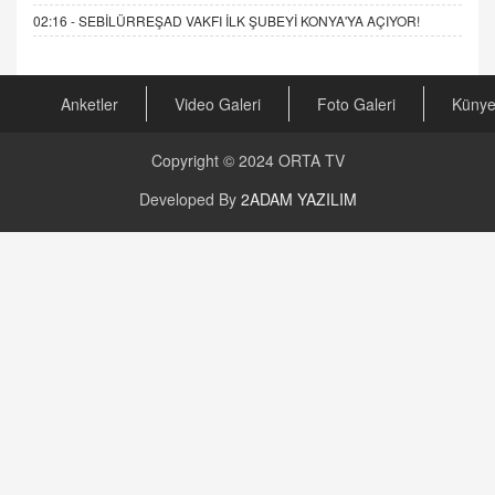
02:16 -
SEBİLÜRREŞAD VAKFI İLK ŞUBEYİ KONYA'YA AÇIYOR!
Anketler
Video Galeri
Foto Galeri
Küny
Copyright © 2024
ORTA TV
Developed By
2ADAM YAZILIM