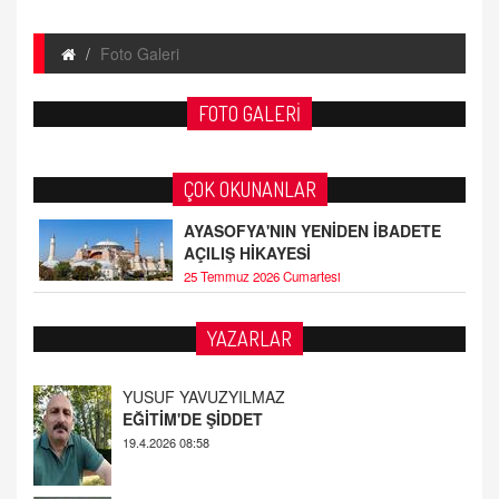
Foto Galeri
FOTO GALERİ
ÇOK OKUNANLAR
AYASOFYA'NIN YENİDEN İBADETE
AÇILIŞ HİKAYESİ
25 Temmuz 2026 Cumartesi
YAZARLAR
YUSUF YAVUZYILMAZ
EĞİTİM'DE ŞİDDET
19.4.2026 08:58