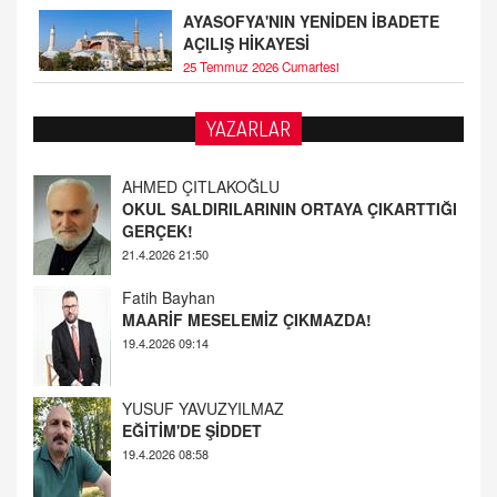
AYASOFYA'NIN YENİDEN İBADETE
AÇILIŞ HİKAYESİ
25 Temmuz 2026 Cumartesi
AHMED ÇITLAKOĞLU
YAZARLAR
OKUL SALDIRILARININ ORTAYA ÇIKARTTIĞI
GERÇEK!
21.4.2026 21:50
Fatih Bayhan
MAARİF MESELEMİZ ÇIKMAZDA!
19.4.2026 09:14
YUSUF YAVUZYILMAZ
EĞİTİM'DE ŞİDDET
19.4.2026 08:58