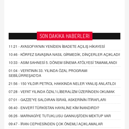
SON DAKİKA HABERLERİ
11:21 -
AYASOFYA'NIN YENİDEN İBADETE AÇILIŞ HİKAYESİ
10:46 -
KÖRFEZ SAVAŞINA NASIL GİRMEDİK, DİNÇERLER AÇIKLADI!
10:33 -
ASIM SAHNESİ 5. DÖNEM SİNEMA ATÖLYESİ TAMAMLANDI
01:04 -
VEFATININ 33. YILINDA ÖZAL PROGRAMI
SEBİLÜRREŞAD'DA
21:56 -
150 YILDIR PETROL HAKKINDA NELER YANLIŞ ANLATILDI
07:28 -
VEFAT YILINDA ÖZAL'I LİBERALİZM ÜZERİNDEN OKUMAK
07:01 -
GAZZE'YE SALDIRAN İSRAİL ASKERİNİN İTİRAFLARI
06:40 -
ENVER'İ TÜRKİSTAN HAYALİNE KİM İNANDIRDI?
06:26 -
MARNAGİYE TUTUKLUSU GANNUŞİ'DEN MEKTUP VAR
09:47 -
İRAN CEPHESİNDEN ÇOK ÖNEMLİ AÇIKLAMALAR