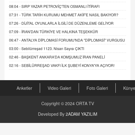
08:04 -
SIRP YAZAR PETROVİÇ'TEN OSMANLI İTİRAFI
07:31 -
TÜRK TARİH KURUMU MEHMET AKİF'E NASIL BAKIYOR?
07:26 -
DİJİTAL OYUNLARLA İLGİLİ DE DÜZENLEME GELİYOR
07:09 -
İRAN'DAN TÜRKİYE VE HALKINA TEŞEKKÜR
06:47 -
ANTALYA DİPLOMASİ FORUMU'NDA "DİPLOMASİ" VURGUSU
03:00 -
Sebilürreşad 1123. Nisan Sayısı ÇIKTI
02:46 -
BAŞKENT ANKARA'DA KOMŞUMUZ İRAN PANELİ
02:16 -
SEBİLÜRREŞAD VAKFI İLK ŞUBEYİ KONYA'YA AÇIYOR!
Anketler
Video Galeri
Foto Galeri
Küny
Copyright © 2024
ORTA TV
Developed By
2ADAM YAZILIM