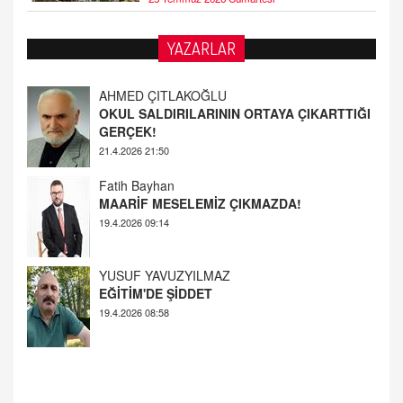
YAZARLAR
AHMED ÇITLAKOĞLU
OKUL SALDIRILARININ ORTAYA ÇIKARTTIĞI
GERÇEK!
21.4.2026 21:50
Fatih Bayhan
MAARİF MESELEMİZ ÇIKMAZDA!
19.4.2026 09:14
YUSUF YAVUZYILMAZ
EĞİTİM'DE ŞİDDET
19.4.2026 08:58