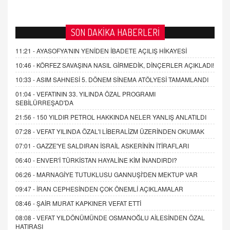
SON DAKİKA HABERLERİ
11:21 -
AYASOFYA'NIN YENİDEN İBADETE AÇILIŞ HİKAYESİ
10:46 -
KÖRFEZ SAVAŞINA NASIL GİRMEDİK, DİNÇERLER AÇIKLADI!
10:33 -
ASIM SAHNESİ 5. DÖNEM SİNEMA ATÖLYESİ TAMAMLANDI
01:04 -
VEFATININ 33. YILINDA ÖZAL PROGRAMI
SEBİLÜRREŞAD'DA
21:56 -
150 YILDIR PETROL HAKKINDA NELER YANLIŞ ANLATILDI
07:28 -
VEFAT YILINDA ÖZAL'I LİBERALİZM ÜZERİNDEN OKUMAK
07:01 -
GAZZE'YE SALDIRAN İSRAİL ASKERİNİN İTİRAFLARI
06:40 -
ENVER'İ TÜRKİSTAN HAYALİNE KİM İNANDIRDI?
06:26 -
MARNAGİYE TUTUKLUSU GANNUŞİ'DEN MEKTUP VAR
09:47 -
İRAN CEPHESİNDEN ÇOK ÖNEMLİ AÇIKLAMALAR
08:46 -
ŞAİR MURAT KAPKINER VEFAT ETTİ
08:08 -
VEFAT YILDÖNÜMÜNDE OSMANOĞLU AİLESİNDEN ÖZAL
HATIRASI