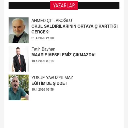
YAZARLAR
AHMED ÇITLAKOĞLU
OKUL SALDIRILARININ ORTAYA ÇIKARTTIĞI
GERÇEK!
21.4.2026 21:50
Fatih Bayhan
MAARİF MESELEMİZ ÇIKMAZDA!
19.4.2026 09:14
YUSUF YAVUZYILMAZ
EĞİTİM'DE ŞİDDET
19.4.2026 08:58