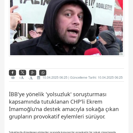
+
10.04.2025 06:25 | Güncelleme Tarihi: 10.04.2025 06:25
-
İBB'ye yönelik 'yolsuzluk' soruşturması
kapsamında tutuklanan CHP'li Ekrem
İmamoğlu'na destek amacıyla sokağa çıkan
grupların provokatif eylemleri sürüyor.
Sokaklarda düzenlenen gösteriler sırasında konuşan bir provokatör bir sokak röportajında