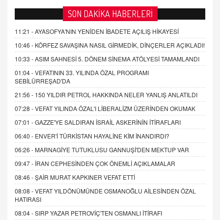
SON DAKİKA HABERLERİ
11:21 -
AYASOFYA'NIN YENİDEN İBADETE AÇILIŞ HİKAYESİ
10:46 -
KÖRFEZ SAVAŞINA NASIL GİRMEDİK, DİNÇERLER AÇIKLADI!
10:33 -
ASIM SAHNESİ 5. DÖNEM SİNEMA ATÖLYESİ TAMAMLANDI
01:04 -
VEFATININ 33. YILINDA ÖZAL PROGRAMI
SEBİLÜRREŞAD'DA
21:56 -
150 YILDIR PETROL HAKKINDA NELER YANLIŞ ANLATILDI
07:28 -
VEFAT YILINDA ÖZAL'I LİBERALİZM ÜZERİNDEN OKUMAK
07:01 -
GAZZE'YE SALDIRAN İSRAİL ASKERİNİN İTİRAFLARI
06:40 -
ENVER'İ TÜRKİSTAN HAYALİNE KİM İNANDIRDI?
06:26 -
MARNAGİYE TUTUKLUSU GANNUŞİ'DEN MEKTUP VAR
09:47 -
İRAN CEPHESİNDEN ÇOK ÖNEMLİ AÇIKLAMALAR
08:46 -
ŞAİR MURAT KAPKINER VEFAT ETTİ
08:08 -
VEFAT YILDÖNÜMÜNDE OSMANOĞLU AİLESİNDEN ÖZAL
HATIRASI
08:04 -
SIRP YAZAR PETROVİÇ'TEN OSMANLI İTİRAFI