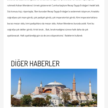
rahmetli Adnan Menderes'i örnek göstererek Cumhurbaşkanı Recep Tayyip Erdoğan'ı hedef aldı.
S
öz konusu kişi, röportajda, 'Ben buradan Recep Tayyip Erdoğan'a seslenmek istiyorum; Anadolu
coğrafyası çok insan gördü, çok padişah gördü, çok imparatorluk gördü. Kimi imparatorluklara
burası mezar oldu, kimi padişahlara da mezar oldu. Adnan Menderes burada asıldı. Yani bu
coğrafya çok deliler gördü. Artık bırak... Bak, bırakmadığınız sürece halk daha da çok
ayaklanacak. Halk ayaklandığı gün siz de zora düşeceksiniz.' ifadelerini kullandı.
DİĞER HABERLER