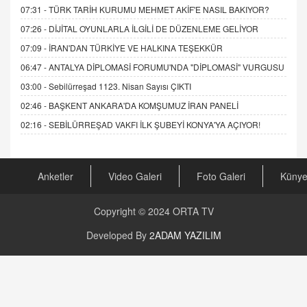
07:31 -
TÜRK TARİH KURUMU MEHMET AKİF'E NASIL BAKIYOR?
07:26 -
DİJİTAL OYUNLARLA İLGİLİ DE DÜZENLEME GELİYOR
07:09 -
İRAN'DAN TÜRKİYE VE HALKINA TEŞEKKÜR
06:47 -
ANTALYA DİPLOMASİ FORUMU'NDA "DİPLOMASİ" VURGUSU
03:00 -
Sebilürreşad 1123. Nisan Sayısı ÇIKTI
02:46 -
BAŞKENT ANKARA'DA KOMŞUMUZ İRAN PANELİ
02:16 -
SEBİLÜRREŞAD VAKFI İLK ŞUBEYİ KONYA'YA AÇIYOR!
Anketler
Video Galeri
Foto Galeri
Küny
Copyright © 2024
ORTA TV
Developed By
2ADAM YAZILIM