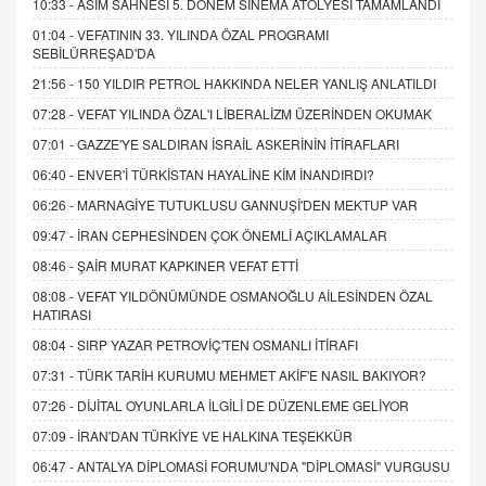
10:33 -
ASIM SAHNESİ 5. DÖNEM SİNEMA ATÖLYESİ TAMAMLANDI
01:04 -
VEFATININ 33. YILINDA ÖZAL PROGRAMI
SEBİLÜRREŞAD'DA
21:56 -
150 YILDIR PETROL HAKKINDA NELER YANLIŞ ANLATILDI
07:28 -
VEFAT YILINDA ÖZAL'I LİBERALİZM ÜZERİNDEN OKUMAK
07:01 -
GAZZE'YE SALDIRAN İSRAİL ASKERİNİN İTİRAFLARI
06:40 -
ENVER'İ TÜRKİSTAN HAYALİNE KİM İNANDIRDI?
06:26 -
MARNAGİYE TUTUKLUSU GANNUŞİ'DEN MEKTUP VAR
09:47 -
İRAN CEPHESİNDEN ÇOK ÖNEMLİ AÇIKLAMALAR
08:46 -
ŞAİR MURAT KAPKINER VEFAT ETTİ
08:08 -
VEFAT YILDÖNÜMÜNDE OSMANOĞLU AİLESİNDEN ÖZAL
HATIRASI
08:04 -
SIRP YAZAR PETROVİÇ'TEN OSMANLI İTİRAFI
07:31 -
TÜRK TARİH KURUMU MEHMET AKİF'E NASIL BAKIYOR?
07:26 -
DİJİTAL OYUNLARLA İLGİLİ DE DÜZENLEME GELİYOR
07:09 -
İRAN'DAN TÜRKİYE VE HALKINA TEŞEKKÜR
06:47 -
ANTALYA DİPLOMASİ FORUMU'NDA "DİPLOMASİ" VURGUSU