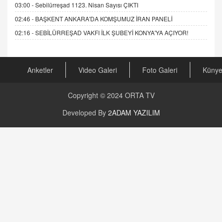
03:00 -
Sebilürreşad 1123. Nisan Sayısı ÇIKTI
02:46 -
BAŞKENT ANKARA'DA KOMŞUMUZ İRAN PANELİ
02:16 -
SEBİLÜRREŞAD VAKFI İLK ŞUBEYİ KONYA'YA AÇIYOR!
Anketler
Video Galeri
Foto Galeri
Küny
Copyright © 2024
ORTA TV
Developed By
2ADAM YAZILIM