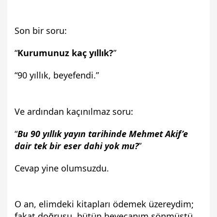
Son bir soru:
“
Kurumunuz kaç yıllık?
”
“90 yıllık, beyefendi.”
Ve ardından kaçınılmaz soru:
“
Bu 90 yıllık yayın tarihinde Mehmet Akif’e 
dair tek bir eser dahi yok mu?
”
Cevap yine olumsuzdu.
O an, elimdeki kitapları ödemek üzereydim; 
fakat doğrusu, bütün heyecanım sönmüştü.