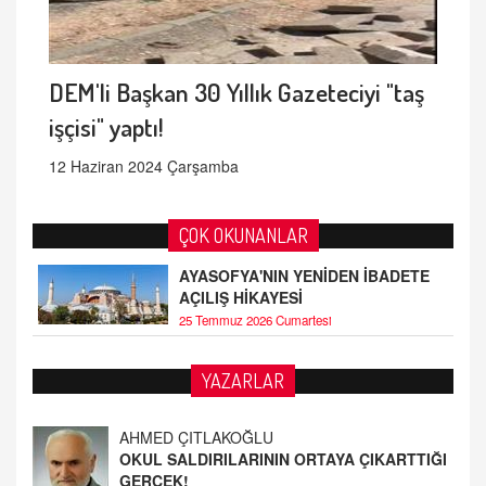
DEM'li Başkan 30 Yıllık Gazeteciyi "taş
işçisi" yaptı!
12 Haziran 2024 Çarşamba
ÇOK OKUNANLAR
AYASOFYA'NIN YENİDEN İBADETE
AÇILIŞ HİKAYESİ
25 Temmuz 2026 Cumartesi
AHMED ÇITLAKOĞLU
YAZARLAR
OKUL SALDIRILARININ ORTAYA ÇIKARTTIĞI
GERÇEK!
21.4.2026 21:50
Fatih Bayhan