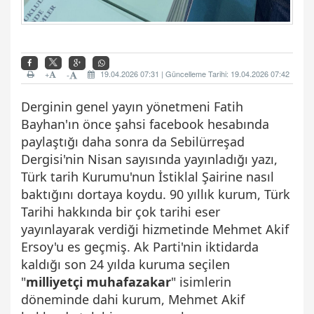
+
19.04.2026 07:31 | Güncelleme Tarihi: 19.04.2026 07:42
-
Derginin genel yayın yönetmeni Fatih
Bayhan'ın önce şahsi facebook hesabında
paylaştığı daha sonra da Sebilürreşad
Dergisi'nin Nisan sayısında yayınladığı yazı,
Türk tarih Kurumu'nun İstiklal Şairine nasıl
baktığını dortaya koydu. 90 yıllık kurum, Türk
Tarihi hakkında bir çok tarihi eser
yayınlayarak verdiği hizmetinde Mehmet Akif
Ersoy'u es geçmiş. Ak Parti'nin iktidarda
kaldığı son 24 yılda kuruma seçilen
"
milliyetçi muhafazakar
" isimlerin
döneminde dahi kurum, Mehmet Akif